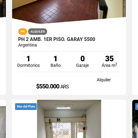
PH
ALQUILER
PH 2 AMB. 1ER PISO. GARAY 5500
Argentina
1
1
0
35
2
Dormitorios
Baño
Garaje
Área m
Alquiler
$550.000
ARS
Mar del Plata