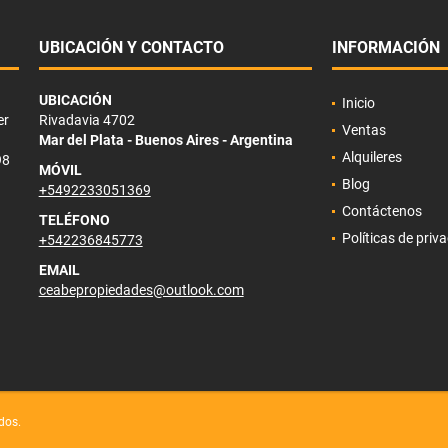
UBICACIÓN Y CONTACTO
INFORMACIÓN
UBICACIÓN
Inicio
er
Rivadavia 4702
Ventas
Mar del Plata - Buenos Aires - Argentina
Alquileres
98
MÓVIL
Blog
+5492233051369
Contáctenos
TELÉFONO
Políticas de priv
+542236845773
EMAIL
ceabepropiedades@outlook.com
dos.