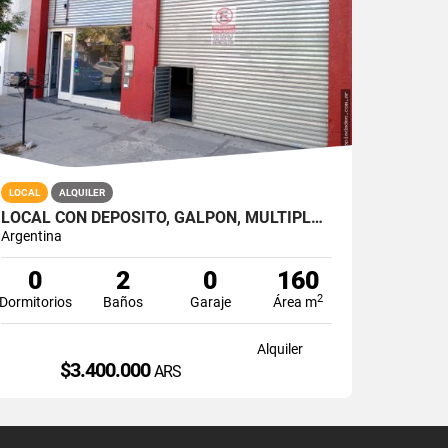
LOCAL
ALQUILER
LOCAL CON DEPOSITO, GALPON, MULTIPLES OPCIONES. SAN JUAN Y AV. COLON
Argentina
0
2
0
160
2
Dormitorios
Baños
Garaje
Área m
Alquiler
$3.400.000
ARS