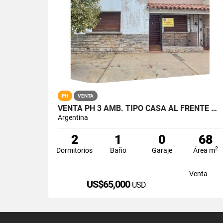
PH
VENTA
VENTA PH 3 AMB. TIPO CASA AL FRENTE OLAZABAL 2251
Argentina
2
1
0
68
2
Dormitorios
Baño
Garaje
Área m
Venta
US$65,000
USD