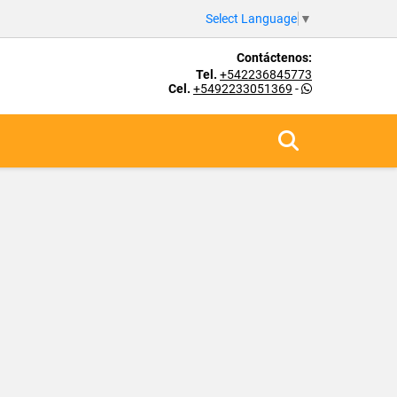
Select Language
▼
Contáctenos:
Tel.
+542236845773
Cel.
+5492233051369
-