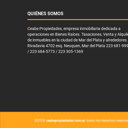
QUIÉNES SOMOS
Ceabe Propiedades, empresa inmobiliaria dedicada a
operaciones en Bienes Raíces. Tasaciones, Venta y Alquil
de inmuebles en la ciudad de Mar del Plata y alrededores.
Rivadavia 4702 esq. Neuquen, Mar del Plata 223 681-99
/ 223 684-5773 / 223 305-1369
©2026
ceabepropiedades.com.ar
, todos los derechos reserva