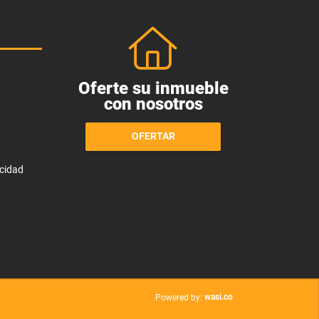
Oferte su inmueble
con nosotros
OFERTAR
acidad
wasi.co
Powered by: