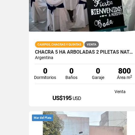
CAMPOS, CHACRAS Y QUINTAS
VENTA
CHACRA 5 HA ARBOLADAS 2 PILETAS NATACION SALON VVDA APTO V DESTINOS
Argentina
0
0
0
800
2
Dormitorios
Baños
Garaje
Área m
Venta
US$195
USD
Mar del Plata