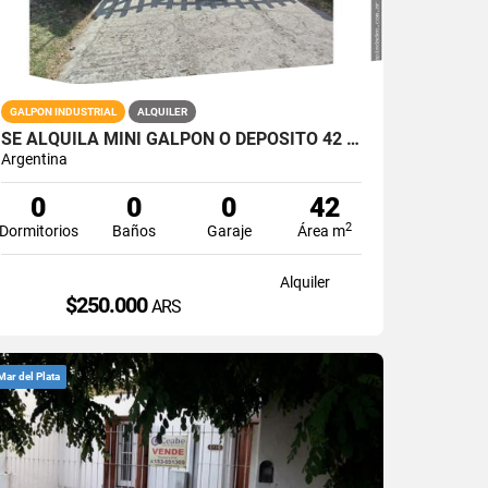
GALPON INDUSTRIAL
ALQUILER
SE ALQUILA MINI GALPON O DEPOSITO 42 M2 CON ENTRADA PARA VEHICULO
Argentina
0
0
0
42
2
Dormitorios
Baños
Garaje
Área m
Alquiler
$250.000
ARS
Mar del Plata