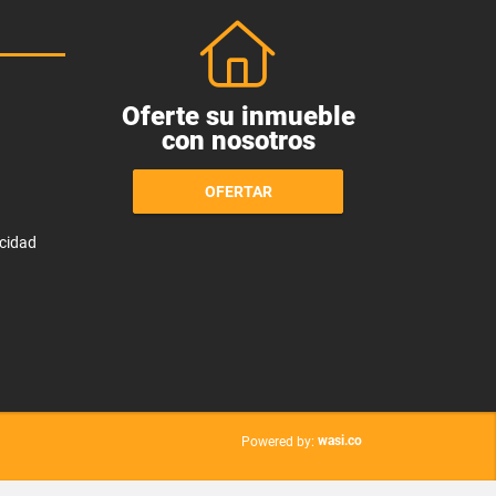
Oferte su inmueble
con nosotros
OFERTAR
acidad
wasi.co
Powered by: