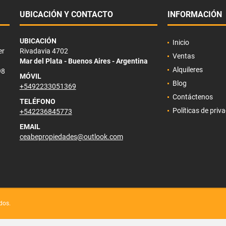
UBICACIÓN Y CONTACTO
INFORMACIÓN
UBICACIÓN
Inicio
er
Rivadavia 4702
Ventas
Mar del Plata - Buenos Aires - Argentina
Alquileres
98
MÓVIL
Blog
+5492233051369
Contáctenos
TELÉFONO
Políticas de priv
+542236845773
EMAIL
ceabepropiedades@outlook.com
dos.