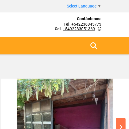
Select Language
▼
Contáctenos:
Tel.
+542236845773
Cel.
+5492233051369
-