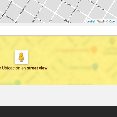
Leaflet
| Wasi - ©
OpenS
r Ubicación
en
street view