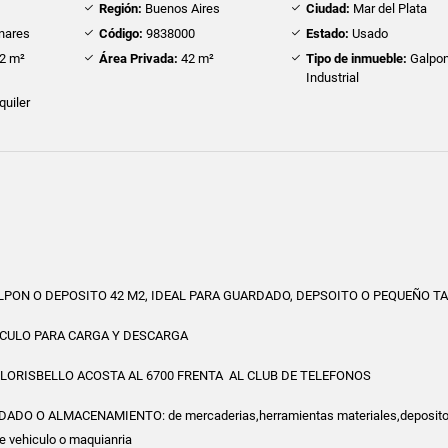
Región:
Buenos Aires
Ciudad:
Mar del Plata
inares
Código:
9838000
Estado:
Usado
2 m²
Área Privada:
42 m²
Tipo de inmueble:
Galpo
Industrial
quiler
ALPON O DEPOSITO 42 M2, IDEAL PARA GUARDADO, DEPSOITO O PEQUEÑO T
ICULO PARA CARGA Y DESCARGA
FLORISBELLO ACOSTA AL 6700 FRENTA AL CLUB DE TELEFONOS
ADO O ALMACENAMIENTO: de mercaderias,herramientas materiales,deposito
e vehiculo o maquianria