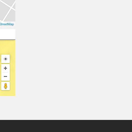
treetMap