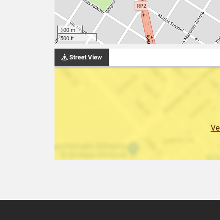
100 m
500 ft
Street View
Ve