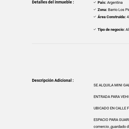
Detalles del inmueble :
País:
Argentina
Zona:
Barrio Los P
Área Construida:
4
Tipo de negocio:
Al
Descripción Adicional :
SE ALQUILA MINI G
ENTRADA PARA VEH
UBICADO EN CALLE 
ESPACIO PARA GUARD
comercio ,guardado d