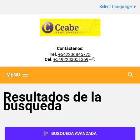
Select Language
▼
Contáctenos:
Tel.
+542236845773
Cel.
+5492233051369
-
MENÚ
Resultados de la
búsqueda
BUSQUEDA AVANZADA