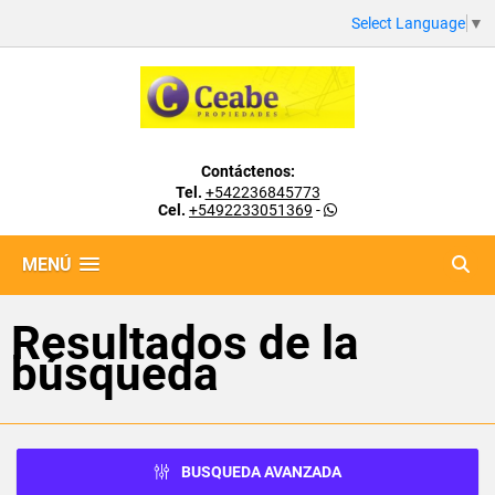
Select Language
▼
Contáctenos:
Tel.
+542236845773
Cel.
+5492233051369
-
MENÚ
Resultados de la
búsqueda
BUSQUEDA AVANZADA