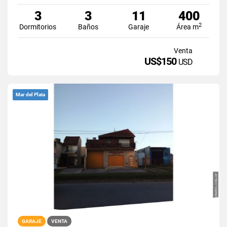
3
3
11
400
2
Dormitorios
Baños
Garaje
Área m
Venta
US$150
USD
Mar del Plata
GARAJE
VENTA