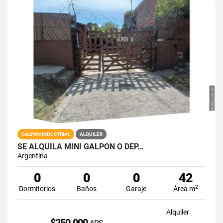
GALPON INDUSTRIAL
ALQUILER
SE ALQUILA MINI GALPON O DEP…
Argentina
0
0
0
42
2
Dormitorios
Baños
Garaje
Área m
Alquiler
$250.000