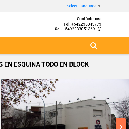
Select Language
▼
Contáctenos:
Tel.
+542236845773
Cel.
+5492233051369
-
S EN ESQUINA TODO EN BLOCK