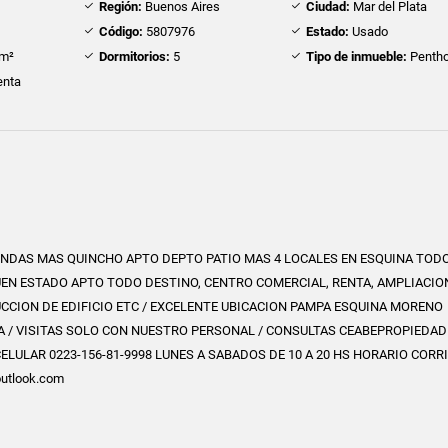
Región:
Buenos Aires
Ciudad:
Mar del Plata
Código:
5807976
Estado:
Usado
m²
Dormitorios:
5
Tipo de inmueble:
Penth
nta
IENDAS MAS QUINCHO APTO DEPTO PATIO MAS 4 LOCALES EN ESQUINA TOD
UEN ESTADO APTO TODO DESTINO, CENTRO COMERCIAL, RENTA, AMPLIACIO
CCION DE EDIFICIO ETC / EXCELENTE UBICACION PAMPA ESQUINA MORENO
 / VISITAS SOLO CON NUESTRO PERSONAL / CONSULTAS CEABEPROPIEDAD
CELULAR 0223-156-81-9998 LUNES A SABADOS DE 10 A 20 HS HORARIO CORR
utlook.com