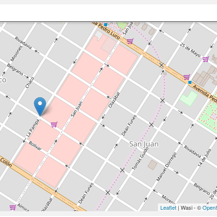
Leaflet
| Wasi - ©
OpenS