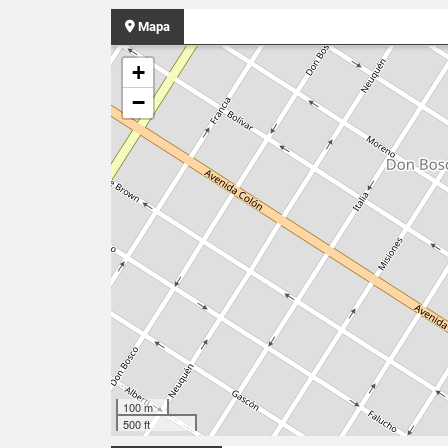
Mapa
+
−
100 m
500 ft