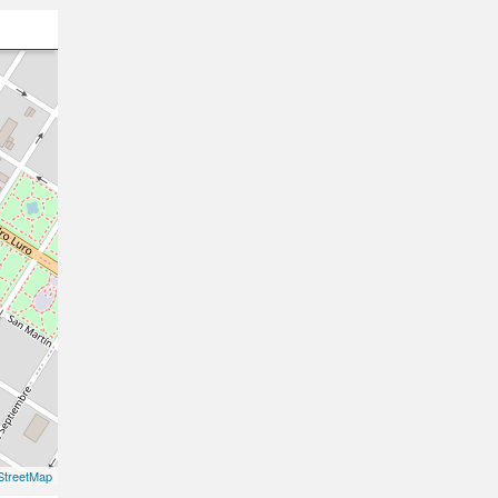
treetMap