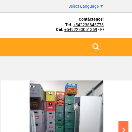
Select Language
▼
Contáctenos:
Tel.
+542236845773
Cel.
+5492233051369
-