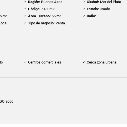
Región:
Buenos Aires
Ciudad:
Mar del Plata
Código:
6180693
Estado:
Usado
5 m²
Área Terreno:
55 m²
Baño:
1
ocal
Tipo de negocio:
Venta
do
Centros comerciales
Cerca zona urbana
GO 3000