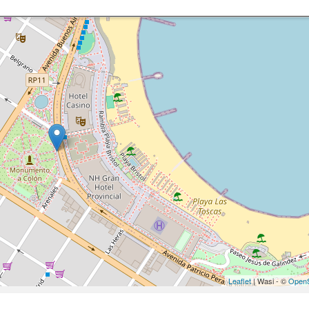
Leaflet
| Wasi - ©
OpenS