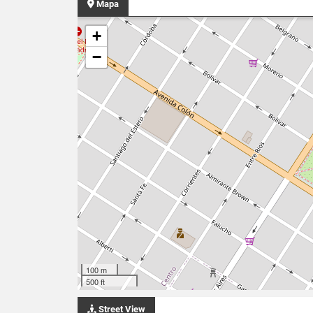
Mapa
+
−
100 m
500 ft
Street View