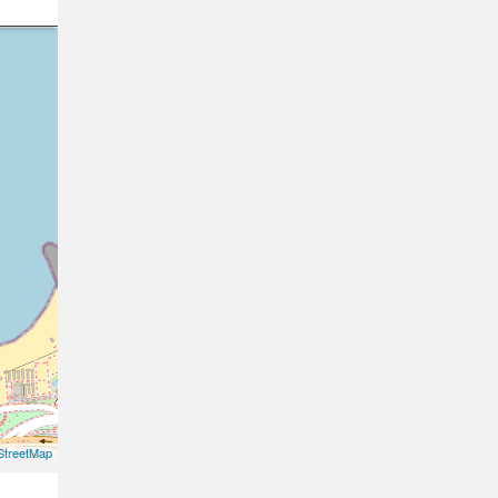
treetMap