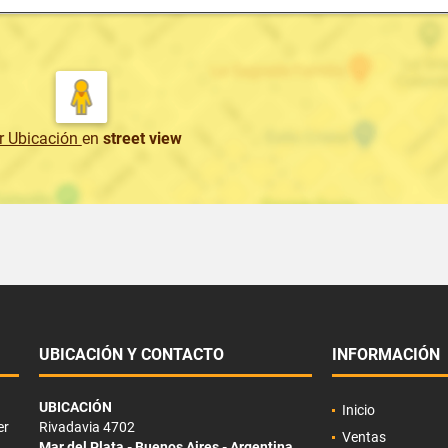
r Ubicación
en
street view
UBICACIÓN Y CONTACTO
INFORMACIÓN
UBICACIÓN
Inicio
er
Rivadavia 4702
Ventas
Mar del Plata - Buenos Aires - Argentina