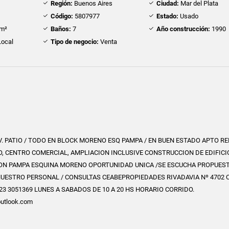
Región:
Buenos Aires
Ciudad:
Mar del Plata
Código:
5807977
Estado:
Usado
m²
Baños:
7
Año construcción:
1990
ocal
Tipo de negocio:
Venta
V. PATIO / TODO EN BLOCK MORENO ESQ PAMPA / EN BUEN ESTADO APTO RE
, CENTRO COMERCIAL, AMPLIACION INCLUSIVE CONSTRUCCION DE EDIFICIO
ION PAMPA ESQUINA MORENO OPORTUNIDAD UNICA /SE ESCUCHA PROPUES
NUESTRO PERSONAL / CONSULTAS CEABEPROPIEDADES RIVADAVIA Nº 4702 
 223 3051369 LUNES A SABADOS DE 10 A 20 HS HORARIO CORRIDO.
utlook.com