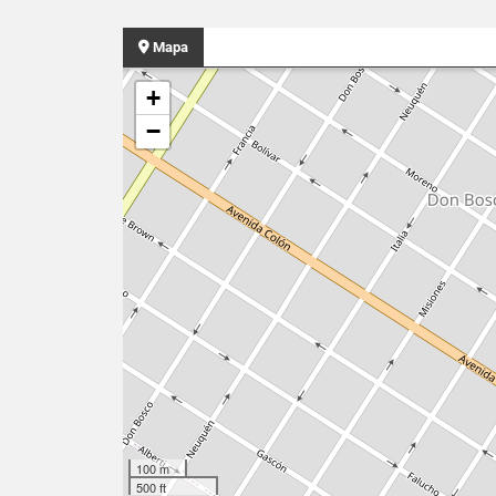
Mapa
+
−
100 m
500 ft