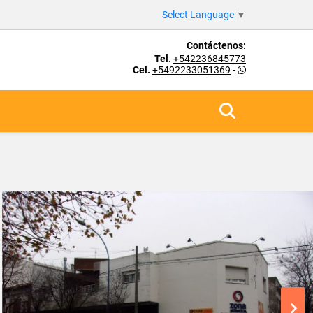
Select Language
▼
Contáctenos:
Tel.
+542236845773
Cel.
+5492233051369
-