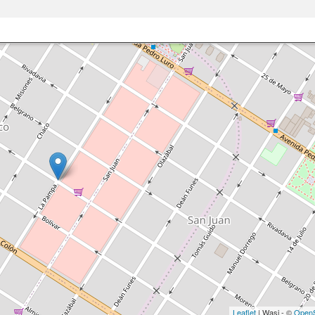
Leaflet
| Wasi - ©
OpenS