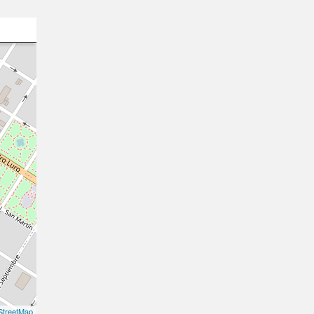
treetMap