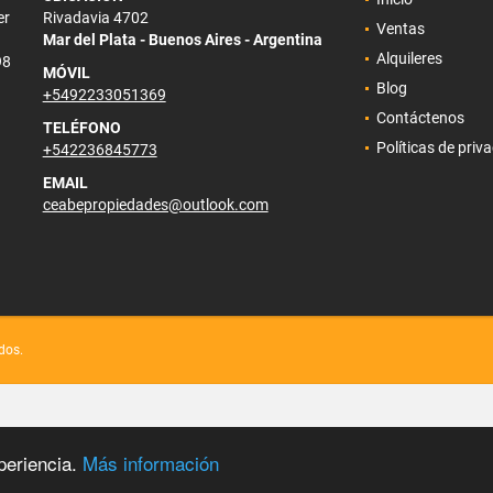
er
Rivadavia 4702
Ventas
Mar del Plata - Buenos Aires - Argentina
Alquileres
98
MÓVIL
Blog
+5492233051369
Contáctenos
TELÉFONO
Políticas de priv
+542236845773
EMAIL
ceabepropiedades@outlook.com
dos.
periencia.
Más información