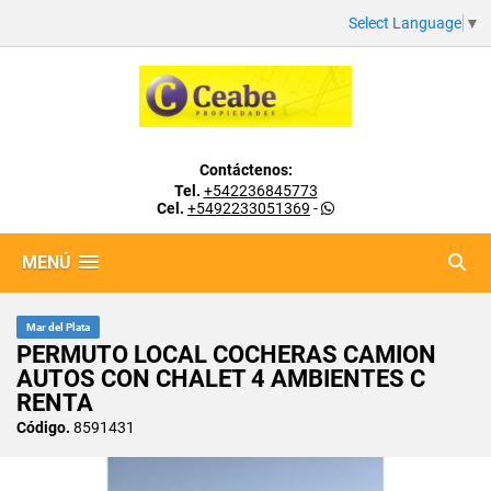
Select Language
▼
Contáctenos:
Tel.
+542236845773
Cel.
+5492233051369
-
MENÚ
Mar del Plata
PERMUTO LOCAL COCHERAS CAMION
AUTOS CON CHALET 4 AMBIENTES C
RENTA
Código.
8591431