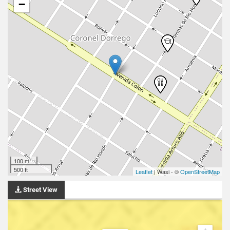
−
100 m
500 ft
Leaflet
| Wasi - ©
OpenStreetMap
Street View