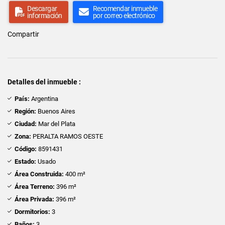
Descargar
Recomendar inmueble
información
por correo electrónico
Compartir
Detalles del inmueble :
País:
Argentina
Región:
Buenos Aires
Ciudad:
Mar del Plata
Zona:
PERALTA RAMOS OESTE
Código:
8591431
Estado:
Usado
Área Construida:
400 m²
Área Terreno:
396 m²
Área Privada:
396 m²
Dormitorios:
3
Baños:
3